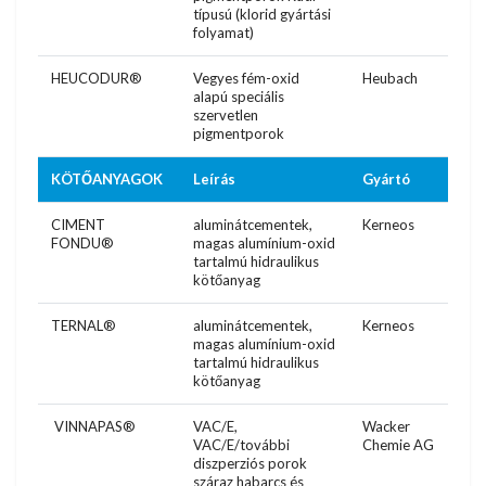
típusú (klorid gyártási
folyamat)
HEUCODUR®
Vegyes fém-oxid
Heubach
alapú speciális
szervetlen
pigmentporok
KÖTŐANYAGOK
Leírás
Gyártó
CIMENT
aluminátcementek,
Kerneos
FONDU®
magas alumínium-oxid
tartalmú hidraulikus
kötőanyag
TERNAL®
aluminátcementek,
Kerneos
magas alumínium-oxid
tartalmú hidraulikus
kötőanyag
VINNAPAS®
VAC/E,
Wacker
VAC/E/további
Chemie AG
diszperziós porok
száraz habarcs és