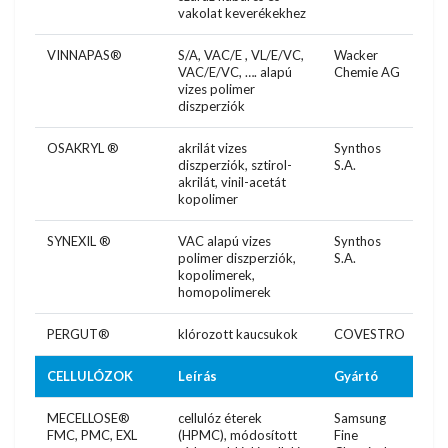
vakolat keverékekhez
VINNAPAS®
S/A, VAC/E , VL/E/VC,
Wacker
VAC/E/VC, …. alapú
Chemie AG
vizes polimer
diszperziók
OSAKRYL ®
akrilát vizes
Synthos
diszperziók, sztirol-
S.A.
akrilát, vinil-acetát
kopolimer
SYNEXIL ®
VAC alapú vizes
Synthos
polimer diszperziók,
S.A.
kopolimerek,
homopolimerek
PERGUT®
klórozott kaucsukok
COVESTRO
CELLULÓZOK
Leírás
Gyártó
MECELLOSE®
cellulóz éterek
Samsung
FMC, PMC, EXL
(HPMC), módosított
Fine