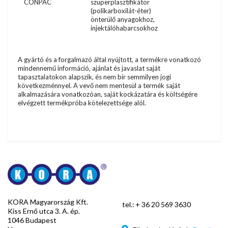
CONPAC
szuperplasztifikátor
(polikarboxilát-éter)
önterülő anyagokhoz,
injektálóhabarcsokhoz
A gyártó és a forgalmazó által nyújtott, a termékre vonatkozó
mindennemű információ, ajánlat és javaslat saját
tapasztalatokon alapszik, és nem bír semmilyen jogi
következménnyel. A vevő nem mentesül a termék saját
alkalmazására vonatkozóan, saját kockázatára és költségére
elvégzett termékpróba kötelezettsége alól.
KORA Magyarország Kft.
tel.:
+ 36 20 569 3630
Kiss Ernő utca 3. A. ép.
1046 Budapest