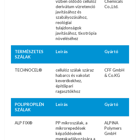
vízben oldódó cellulóz
Chemicals
derivátum vízretenció
Co.,Ltd.
javításához és
szabályozásához,
reológiai
tulajdonságok
javításához, tixotrópia
növeléséhez
TERMÉSZETES
Leírás
Gyártó
SZÁLAK
TECHNOCEL®
cellulóz szálak száraz
CFF GmbH
habarcs és vakolat
& Co.KG
keverékekhez,
építőipari
ragasztókhoz
POLIPROPILÉN
Leírás
Gyártó
SZÁLAK
ALP FIX®
PP mikroszálak, a
ALPINA
mikrorepedések
Polymers
képződésének
GmbH
megakadályozására a