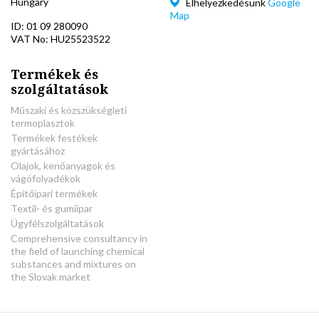
Hungary
Elhelyezkedésünk
Google
Map
ID: 01 09 280090
VAT No: HU25523522
Termékek és
szolgáltatások
Műszaki és közszükségleti
termoplasztok
Termékek festékek
gyártásához
Olajok, kenőanyagok és
vágófolyadékok
Építőipari termékek
Textil- és gumiipar
Ügyfélszolgáltatások
Comprehensive consultancy in
the field of launching chemical
substances and mixtures on
the Slovak market