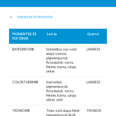
TERMÉKEK ÁTTEKINTÉSE
PIGMENTEK ÉS
Leírás
Gyártó
FESTÉKEK
BAYFERROX®
Szintetikus vas-oxid
LANXESS
alapú szerves
pigmentporok
Árnyalatok: vörös,
fekete, barna, sárga,
okker
COLORTHERM®
Szervetlen
LANXESS
pigmentporok
Árnyalatok: vörös,
fekete, barna, sárga,
okker, zöld
TRONOX®
Titán-oxid alapú fehér
TRONOX
pigmentporok Rutil