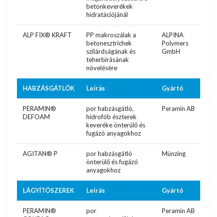
betonkeverékek
hidratációjánál
ALP FIX® KRAFT
PP makroszálak a
ALPINA
betonesztrichek
Polymers
szilárdságának és
GmbH
teherbírásának
növelésére
HABZÁSGÁTLÓK
Leírás
Gyártó
PERAMIN®
por habzásgátló,
Peramin AB
DEFOAM
hidrofób észterek
keveréke önterülő és
fugázó anyagokhoz
AGITAN® P
por habzásgátló
Münzing
önterülő és fugázó
anyagokhoz
LÁGYÍTÓSZEREK
Leírás
Gyártó
PERAMIN®
por
Peramin AB