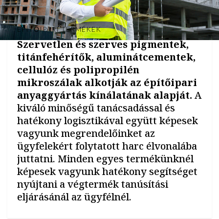
ÉPÍTŐIPARI TERMÉKEK
Szervetlen és szerves pigmentek,
titánfehérítők, aluminátcementek,
cellulóz és polipropilén
mikroszálak alkotják az építőipari
anyaggyártás kínálatának alapját.
A
kiváló minőségű tanácsadással és
hatékony logisztikával együtt képesek
vagyunk megrendelőinket az
ügyfelekért folytatott harc élvonalába
juttatni. Minden egyes termékünknél
képesek vagyunk hatékony segítséget
nyújtani a végtermék tanúsítási
eljárásánál az ügyfélnél.