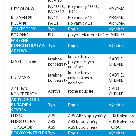
PA 6,12
PA 10,10,
Polyamidy 10,10,
HIPROLON®
ARKEMA
PA 10,12
10,12
RILSAMID®
PA 12
Polyamidy 12
ARKEMA
RILSAN®
PA 11
Polyamidy 11
ARKEMA
POLYESTERY
Typ
Popis
Výrobca
POCAN®
PBT
polybutylentereftaláty
LANXESS
FAREBNÉ
KONCENTRÁTY A
Typ
Popis
Výrobca
ADÍTIVA
koncentráty na
farebné
GABRIEL-
MAXITHEN ®
polymerických
koncetráty
CHEMIE
nosičoch
koncentráty na
farebné
GABRIEL-
UNIMAX®
univerzálnych
koncetráty
CHEMIE
nosičoch
ADITÍVNE
GABRIEL-
Aditíva
rozne použitie
KONCETRÁTY
CHEMIE
AKRYLONITRIL-
BUTADIEN-
Typ
Popis
Výrobca
STYREN
ELIX®
ABS
ABS ABS kopolyméry
ELIX Polymers
ELIX® ULTRA
ABS
ABS kopolyméry
ELIX Polymers
TOYOLAC®
ABS
ABS kopolyméry
TORAY
POLYOXYMETYLEN
Typ
Popis
Výrobca