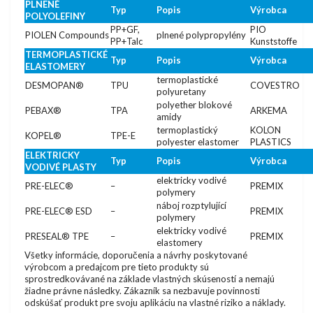
PLNENÉ
Typ
Popis
Výrobca
POLYOLEFINY
PP+GF,
PIO
PIOLEN Compounds
plnené polypropylény
PP+Talc
Kunststoffe
TERMOPLASTICKÉ
Typ
Popis
Výrobca
ELASTOMERY
termoplastické
DESMOPAN®
TPU
COVESTRO
polyuretany
polyether blokové
PEBAX®
TPA
ARKEMA
amidy
termoplastický
KOLON
KOPEL®
TPE-E
polyester elastomer
PLASTICS
ELEKTRICKY
Typ
Popis
Výrobca
VODIVÉ PLASTY
elektricky vodivé
PRE-ELEC®
–
PREMIX
polymery
náboj rozptylující
PRE-ELEC® ESD
–
PREMIX
polymery
elektricky vodivé
PRESEAL® TPE
–
PREMIX
elastomery
Všetky informácie, doporučenia a návrhy poskytované
výrobcom a predajcom pre tieto produkty sú
sprostredkovávané na základe vlastných skúseností a nemajú
žiadne právne následky. Zákazník sa nezbavuje povinnosti
odskúšať produkt pre svoju aplikáciu na vlastné riziko a náklady.