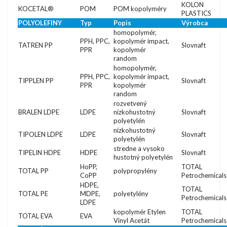
KOLON
KOCETAL®
POM
POM kopolyméry
PLASTICS
POLYOLEFINY
Typ
Popis
Výrobca
homopolymér,
PPH, PPC,
kopolymér impact,
TATREN PP
Slovnaft
PPR
kopolymér
random
homopolymér,
PPH, PPC,
kopolymér impact,
TIPPLEN PP
Slovnaft
PPR
kopolymér
random
rozvetvený
BRALEN LDPE
LDPE
nízkohustotný
Slovnaft
polyetylén
nízkohustotný
TIPOLEN LDPE
LDPE
Slovnaft
polyetylén
stredne a vysoko
TIPELIN HDPE
HDPE
Slovnaft
hustotný polyetylén
HoPP,
TOTAL
TOTAL PP
polypropylény
CoPP
Petrochemicals
HDPE,
TOTAL
TOTAL PE
MDPE,
polyetylény
Petrochemicals
LDPE
kopolymér Etylen
TOTAL
TOTAL EVA
EVA
Vinyl Acetát
Petrochemicals