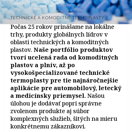
TECHNICKÉ A KOMODITNÉ TERMOPLASTY
Počas 25 rokov prinášame na lokálne
trhy, produkty globálnych lídrov v
oblasti technických a komoditných
plastov.
Naše portfólio produktov
tvorí ucelená rada od komoditných
plastov a plnív, až po
vysokošpecializované technické
termoplasty pre tie najnáročnejšie
aplikácie pre automobilový, letecký
a medicínsky priemysel.
Našou
úlohou je dodávať popri správne
zvolenom produkte aj súbor
komplexných služieb, šitých na mieru
konkrétnemu zákazníkovi.