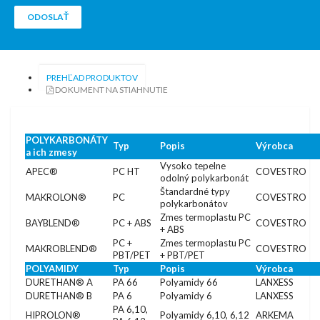
ODOSLAŤ
PREHĽAD PRODUKTOV
DOKUMENT NA STIAHNUTIE
POLYKARBONÁTY
Typ
Popis
Výrobca
a ich zmesy
Vysoko tepelne
APEC®
PC HT
COVESTRO
odolný polykarbonát
Štandardné typy
MAKROLON®
PC
COVESTRO
polykarbonátov
Zmes termoplastu PC
BAYBLEND®
PC + ABS
COVESTRO
+ ABS
PC +
Zmes termoplastu PC
MAKROBLEND®
COVESTRO
PBT/PET
+ PBT/PET
POLYAMIDY
Typ
Popis
Výrobca
DURETHAN® A
PA 66
Polyamidy 66
LANXESS
DURETHAN® B
PA 6
Polyamidy 6
LANXESS
PA 6,10,
HIPROLON®
Polyamidy 6,10, 6,12
ARKEMA