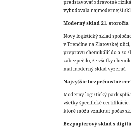
predstavovať zdravotné riziká
vybudovala najmodernejší skla
Moderný sklad 21. storočia
Nový logistický sklad spoloč
v Trenčíne na Zlatovskej uli
prepravu chemikálií do a zo s
zabezpečilo, že všetky chemi
mal moderný sklad vyzerať.
Najvyššie bezpečnostné cert
Moderný logistický park spĺňa
všetky špecifické certifikáci
ktoré môžu vzniknúť počas sk
Bezpapierový sklad s digit