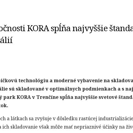
očnosti KORA spĺňa najvyššie štand
álií
ičkovú technológiu a moderné vybavenie na skladova
álie sú skladované v optimálnych podmienkach a s n
ý park KORA v Trenčíne spĺňa najvyššie svetové štanda
tok.
 a látkach sa zvyšuje v dôsledku rastúcej industrializáci
 ich skladovanie však môže mať nepriaznivé účinky na živ