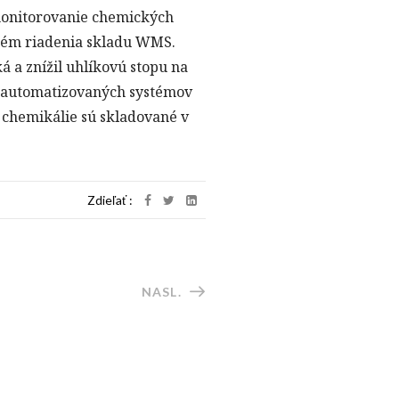
 monitorovanie chemických
stém riadenia skladu WMS.
á a znížil uhlíkovú stopu na
e automatizovaných systémov
y chemikálie sú skladované v
Zdieľať :
NASL.