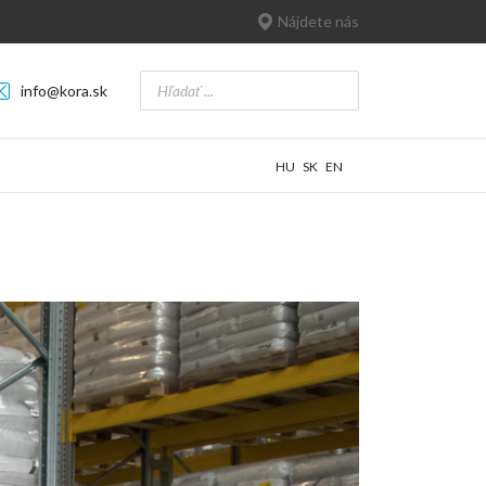
Nájdete nás
info@kora.sk
HU
SK
EN