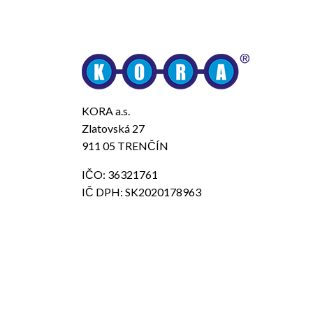
KORA a.s.
Zlatovská 27
911 05 TRENČÍN
IČO: 36321761
IČ DPH: SK2020178963