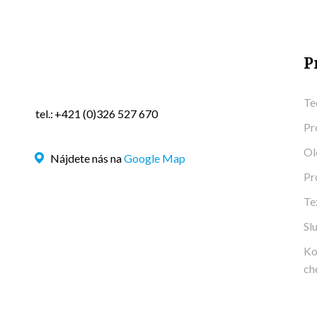
P
Te
tel.:
+421 (0)326 527 670
Pr
Ol
Nájdete nás na
Google Map
Pr
Te
Sl
Ko
ch