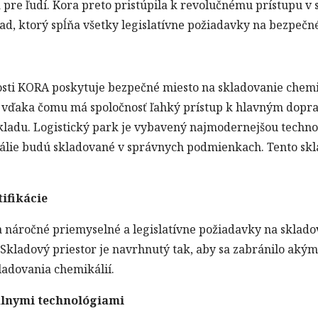
 pre ľudí. Kora preto pristúpila k revolučnému prístupu v 
d, ktorý spĺňa všetky legislatívne požiadavky na bezpečné
nosti KORA poskytuje bezpečné miesto na skladovanie chem
ci, vďaka čomu má spoločnosť ľahký prístup k hlavným dop
kladu. Logistický park je vybavený najmodernejšou techno
kálie budú skladované v správnych podmienkach. Tento skl
ifikácie
 náročné priemyselné a legislatívne požiadavky na skladov
e. Skladový priestor je navrhnutý tak, aby sa zabránilo ak
ladovania chemikálií.
álnymi technológiami