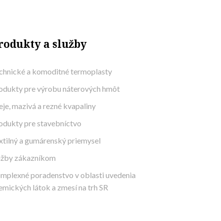
rodukty a služby
chnické a komoditné termoplasty
odukty pre výrobu náterových hmôt
eje, mazivá a rezné kvapaliny
odukty pre stavebníctvo
xtilný a gumárenský priemysel
užby zákazníkom
mplexné poradenstvo v oblasti uvedenia
emických látok a zmesí na trh SR