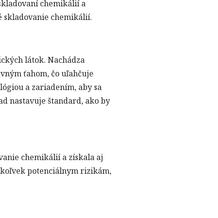
skladovaní chemikálií a
 skladovanie chemikálií.
ických látok. Nachádza
ravným ťahom, čo uľahčuje
lógiou a zariadením, aby sa
ad nastavuje štandard, ako by
anie chemikálií a získala aj
ýmkoľvek potenciálnym rizikám,